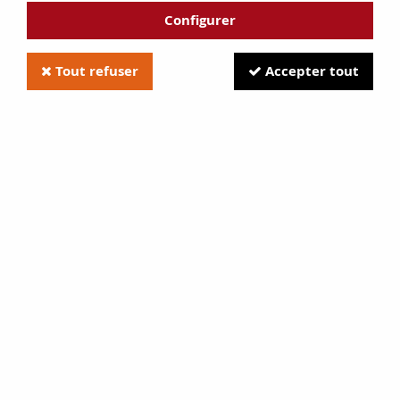
je veux remplacer des lamelles de
Configurer
poêle petit godin et godin ariegeois
Tout refuser
Accepter tout
TRIER & FILTRER
12 articles sur
12