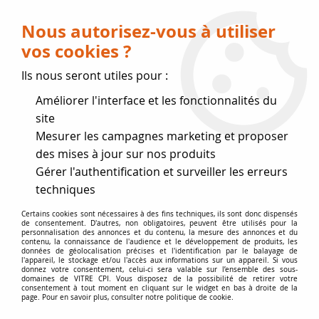
Livraison OFFERTE dès 75 € (voir conditions
de livraison)
Nous autorisez-vous à utiliser
vos cookies ?
0
Ils nous seront utiles pour :
Améliorer l'interface et les fonctionnalités du
Fermeture estivale
site
Mesurer les campagnes marketing et proposer
, reprise des expéditions le 17
des mises à jour sur nos produits
Gérer l'authentification et surveiller les erreurs
Août
techniques
Accueil
>
Vitres par marque
>
Vitres GODIN
>
Certains cookies sont nécessaires à des fins techniques, ils sont donc dispensés
de consentement. D'autres, non obligatoires, peuvent être utilisés pour la
Lamelle et hublot Fioul GODIN
personnalisation des annonces et du contenu, la mesure des annonces et du
contenu, la connaissance de l'audience et le développement de produits, les
LAMELLES ET GAMME FIOUL |
données de géolocalisation précises et l'identification par le balayage de
l'appareil, le stockage et/ou l'accès aux informations sur un appareil. Si vous
donnez votre consentement, celui-ci sera valable sur l’ensemble des sous-
VITRE CPI
domaines de VITRE CPI. Vous disposez de la possibilité de retirer votre
consentement à tout moment en cliquant sur le widget en bas à droite de la
page. Pour en savoir plus, consulter notre politique de cookie.