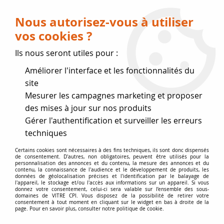
Livraison OFFERTE dès 75 € (voir conditions
de livraison)
Nous autorisez-vous à utiliser
vos cookies ?
0
Ils nous seront utiles pour :
Améliorer l'interface et les fonctionnalités du
Fermeture estivale
site
Mesurer les campagnes marketing et proposer
, reprise des expéditions le 17
des mises à jour sur nos produits
Gérer l'authentification et surveiller les erreurs
Août
techniques
Accueil
>
Vitres par marque
>
Vitres ADURO
Certains cookies sont nécessaires à des fins techniques, ils sont donc dispensés
de consentement. D'autres, non obligatoires, peuvent être utilisés pour la
personnalisation des annonces et du contenu, la mesure des annonces et du
contenu, la connaissance de l'audience et le développement de produits, les
VITRE ADURO | VITRE CHEMINÉE
données de géolocalisation précises et l'identification par le balayage de
l'appareil, le stockage et/ou l'accès aux informations sur un appareil. Si vous
POÊLE INSERT
donnez votre consentement, celui-ci sera valable sur l’ensemble des sous-
domaines de VITRE CPI. Vous disposez de la possibilité de retirer votre
consentement à tout moment en cliquant sur le widget en bas à droite de la
page. Pour en savoir plus, consulter notre politique de cookie.
Je voudrais changer ma vitre de