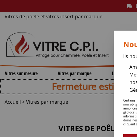
L
Vitres de poêle et vitres insert par marque
Nou
Ils no
Amé
Vitres sur mesure
Vitres par marque
Lamelles de 
Mes
nos
Fermeture estivale , repri
Gér
Accueil
>
Vitres par marque
Certains
non obli
annonces
géolocal
informati
domaines
cliquant 
VITRES DE POÊLE ET 