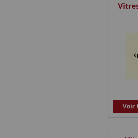
Vitr
Voir 