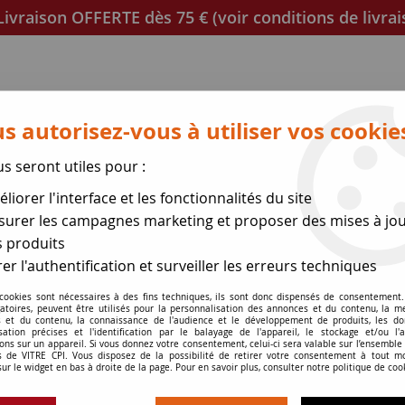
ivraison OFFERTE dès 75 € (voir conditions de livrai
s autorisez-vous à utiliser vos cookie
us seront utiles pour :
liorer l'interface et les fonctionnalités du site
poêles
Mica et joint à découper
Joints de porte
urer les campagnes marketing et proposer des mises à jou
 produits
se des expéditions le 17 Ao
er l'authentification et surveiller les erreurs techniques
 cookies sont nécessaires à des fins techniques, ils sont donc dispensés de consentement. 
gatoires, peuvent être utilisés pour la personnalisation des annonces et du contenu, la m
 et du contenu, la connaissance de l'audience et le développement de produits, les d
isation précises et l'identification par le balayage de l'appareil, le stockage et/ou l'
ons sur un appareil. Si vous donnez votre consentement, celui-ci sera valable sur l’ensemble
 de VITRE CPI. Vous disposez de la possibilité de retirer votre consentement à tout 
sur le widget en bas à droite de la page. Pour en savoir plus, consulter notre politique de coo
VITRES INSERT PAR MARQUE | VITRE C