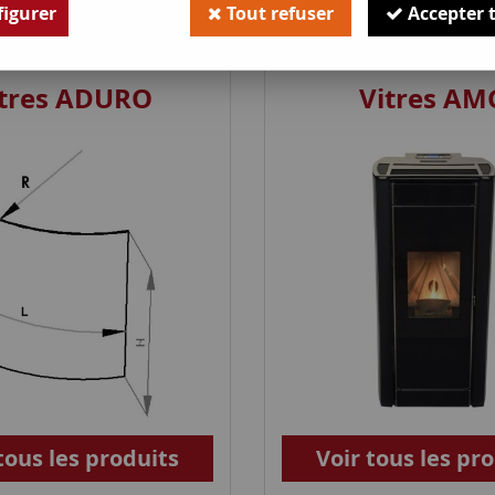
igurer
Tout refuser
Accepter 
ert par marque. Découvrez ainsi nos
vitres pour poêle de l
itres ADURO
Vitres AM
tous les produits
Voir tous les pr