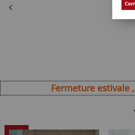
Conf
Fermeture estivale , repri