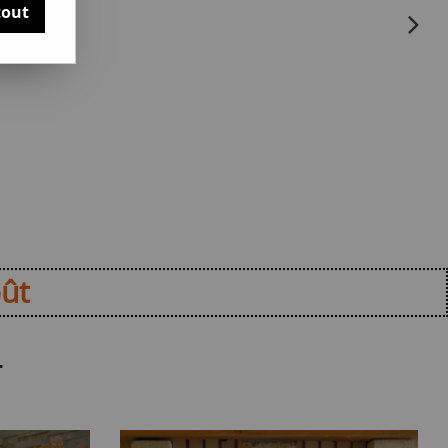
tout
ût
T