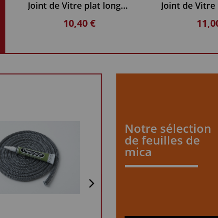
Joint de Vitre plat longueur 2.5 m
10,40 €
11,0
Notre sélection
de feuilles de
mica