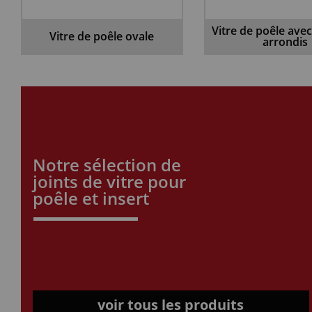
Vitre de poêle avec
Vitre de poêle ovale
arrondis
Notre sélection de
joints de vitre pour
poêle et insert
voir tous les produits