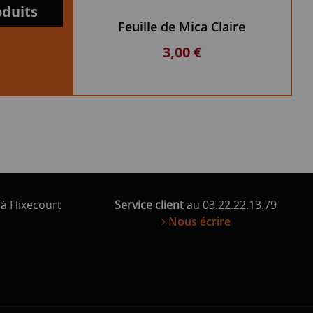
STUV
oduits
Feuille de Mica Claire
Joint creux STUV Ø 9 mm avec bordure
F
12,60 €
3,00 €
14,
à Flixecourt
Service client
au 03.22.22.13.79
Nous écrire