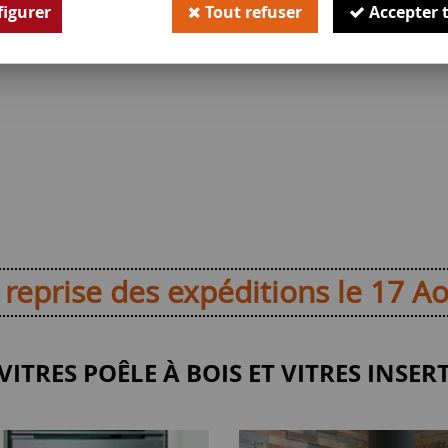
igurer
Tout refuser
Accepter 
se des expéditions le 17 Ao
VITRES POÊLE À BOIS ET VITRES INSER