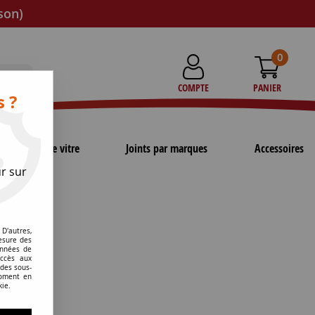
son)
0
COMPTE
PANIER
s ?
Joints de vitre
Joints par marques
Accessoires
r sur
D'autres,
esure des
onnées de
accès aux
 des sous-
moment en
kie.