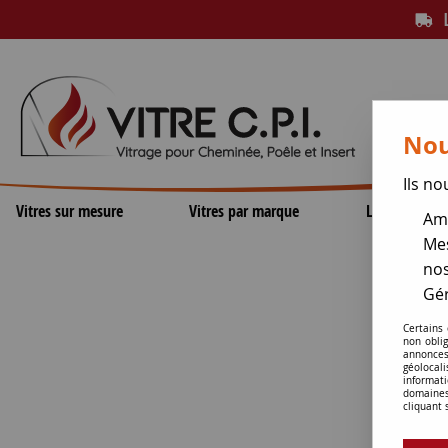
L
Nou
Ils no
Vitres sur mesure
Vitres par marque
Lamelles de 
Amé
Mes
nos
Gér
Certains
non obli
annonces
géolocal
informati
domaines
cliquant 