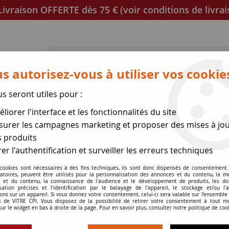
ivraison OFFERTE dès 75 € (voir conditions de livrai
s autorisez-vous à utiliser vos cookie
us seront utiles pour :
poêles
Mica et joint à découper
Joints de porte
liorer l'interface et les fonctionnalités du site
urer les campagnes marketing et proposer des mises à jou
 produits
er l'authentification et surveiller les erreurs techniques
 cookies sont nécessaires à des fins techniques, ils sont donc dispensés de consentement. 
gatoires, peuvent être utilisés pour la personnalisation des annonces et du contenu, la m
 et du contenu, la connaissance de l'audience et le développement de produits, les d
isation précises et l'identification par le balayage de l'appareil, le stockage et/ou l'
ons sur un appareil. Si vous donnez votre consentement, celui-ci sera valable sur l’ensemble
 de VITRE CPI. Vous disposez de la possibilité de retirer votre consentement à tout 
sur le widget en bas à droite de la page. Pour en savoir plus, consulter notre politique de coo