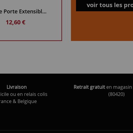
NESTOR MARTIN
voir tous les pr
Joint de Porte Extensible avec colle
Joint creux NESTOR MARTIN / SURDIAC
12,60 €
13,65 €
Livraison
Retrait gratuit
en magasin 
cile ou en relais colis
(80420)
rance & Belgique