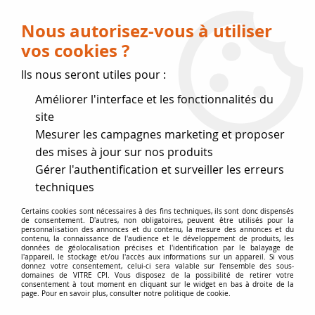
Livraison OFFERTE dès 75 € (voir conditions
de livraison)
Nous autorisez-vous à utiliser
vos cookies ?
0
Ils nous seront utiles pour :
Améliorer l'interface et les fonctionnalités du
Fermeture estivale
site
Mesurer les campagnes marketing et proposer
, reprise des expéditions le 17
des mises à jour sur nos produits
Gérer l'authentification et surveiller les erreurs
Août
techniques
Accueil
>
MICA et Joint à découper
>
Feuille de Mica Tachetée
Certains cookies sont nécessaires à des fins techniques, ils sont donc dispensés
de consentement. D'autres, non obligatoires, peuvent être utilisés pour la
personnalisation des annonces et du contenu, la mesure des annonces et du
contenu, la connaissance de l'audience et le développement de produits, les
données de géolocalisation précises et l'identification par le balayage de
l'appareil, le stockage et/ou l'accès aux informations sur un appareil. Si vous
donnez votre consentement, celui-ci sera valable sur l’ensemble des sous-
domaines de VITRE CPI. Vous disposez de la possibilité de retirer votre
consentement à tout moment en cliquant sur le widget en bas à droite de la
page. Pour en savoir plus, consulter notre politique de cookie.