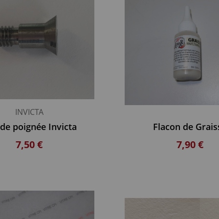
INVICTA
de poignée Invicta
Flacon de Grais
7,50 €
7,90 €