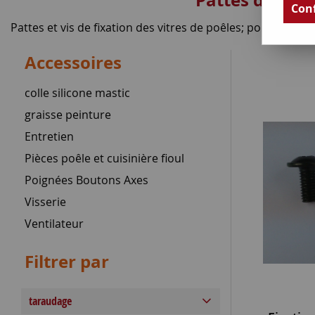
Pattes de fixa
Conf
Pattes et vis de fixation des vitres de poêles; poignées et
Accessoires
colle silicone mastic
graisse peinture
Entretien
Pièces poêle et cuisinière fioul
Poignées Boutons Axes
Visserie
Ventilateur
Filtrer par
taraudage