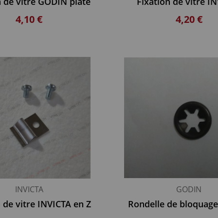
n de vitre GODIN plate
Fixation de vitre I
4,10 €
4,20 €
INVICTA
GODIN
n de vitre INVICTA en Z
Rondelle de bloquag