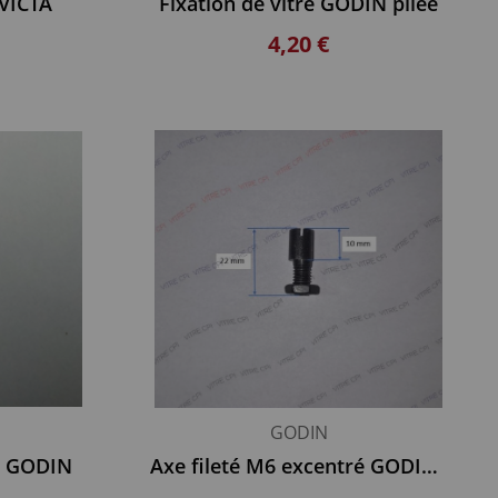
NVICTA
Fixation de vitre GODIN pliée
4,20 €
GODIN
e GODIN
Axe fileté M6 excentré GODIN longueur 22 mm