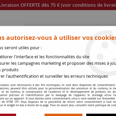
ivraison OFFERTE dès 75 € (voir conditions de livrai
s autorisez-vous à utiliser vos cookie
us seront utiles pour :
poêles
Mica et joint à découper
Joints de porte
liorer l'interface et les fonctionnalités du site
se des expéditions le 17 Ao
urer les campagnes marketing et proposer des mises à jou
 produits
er l'authentification et surveiller les erreurs techniques
 cookies sont nécessaires à des fins techniques, ils sont donc dispensés de consentement. 
gatoires, peuvent être utilisés pour la personnalisation des annonces et du contenu, la m
 et du contenu, la connaissance de l'audience et le développement de produits, les d
isation précises et l'identification par le balayage de l'appareil, le stockage et/ou l'
ION DES VITRES ET BOUTONS DE MANO
ons sur un appareil. Si vous donnez votre consentement, celui-ci sera valable sur l’ensemble
 de VITRE CPI. Vous disposez de la possibilité de retirer votre consentement à tout 
sur le widget en bas à droite de la page. Pour en savoir plus, consulter notre politique de coo