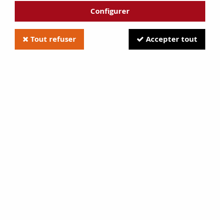
Configurer
TRIER & FILTRER
Tout refuser
Accepter tout
29 articles sur
29
GODIN
Fixation de vitre GODIN plate