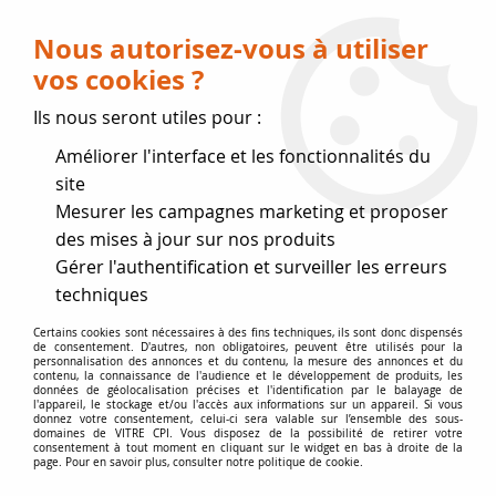
Livraison OFFERTE dès 75 € (voir conditions
de livraison)
Nous autorisez-vous à utiliser
vos cookies ?
0
Ils nous seront utiles pour :
Améliorer l'interface et les fonctionnalités du
Fermeture estivale
site
Mesurer les campagnes marketing et proposer
, reprise des expéditions le 17
des mises à jour sur nos produits
Gérer l'authentification et surveiller les erreurs
Août
techniques
Accueil
>
Accessoires
>
Visserie
Certains cookies sont nécessaires à des fins techniques, ils sont donc dispensés
de consentement. D'autres, non obligatoires, peuvent être utilisés pour la
personnalisation des annonces et du contenu, la mesure des annonces et du
contenu, la connaissance de l'audience et le développement de produits, les
VISSERIE
données de géolocalisation précises et l'identification par le balayage de
l'appareil, le stockage et/ou l'accès aux informations sur un appareil. Si vous
donnez votre consentement, celui-ci sera valable sur l’ensemble des sous-
domaines de VITRE CPI. Vous disposez de la possibilité de retirer votre
Les fixations de vitre permettent de la maintenir et
consentement à tout moment en cliquant sur le widget en bas à droite de la
assurer l'étanchéité avec le joint.
page. Pour en savoir plus, consulter notre politique de cookie.