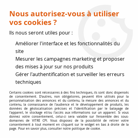
Livraison OFFERTE dès 75 € (voir conditions
de livraison)
Nous autorisez-vous à utiliser
vos cookies ?
0
Ils nous seront utiles pour :
Améliorer l'interface et les fonctionnalités du
Fermeture estivale
site
Mesurer les campagnes marketing et proposer
, reprise des expéditions le 17
des mises à jour sur nos produits
Gérer l'authentification et surveiller les erreurs
Août
techniques
Accueil
>
Accessoires
>
Poignées Boutons Axes
Certains cookies sont nécessaires à des fins techniques, ils sont donc dispensés
de consentement. D'autres, non obligatoires, peuvent être utilisés pour la
personnalisation des annonces et du contenu, la mesure des annonces et du
contenu, la connaissance de l'audience et le développement de produits, les
POIGNÉES BOUTONS AXES
données de géolocalisation précises et l'identification par le balayage de
l'appareil, le stockage et/ou l'accès aux informations sur un appareil. Si vous
donnez votre consentement, celui-ci sera valable sur l’ensemble des sous-
domaines de VITRE CPI. Vous disposez de la possibilité de retirer votre
Poignées de porte INVICTA et
consentement à tout moment en cliquant sur le widget en bas à droite de la
page. Pour en savoir plus, consulter notre politique de cookie.
boutons bakelites de porte