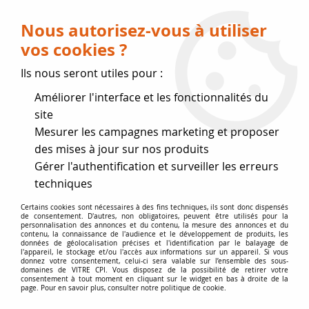
Livraison OFFERTE dès 75 € (voir conditions
de livraison)
Nous autorisez-vous à utiliser
vos cookies ?
0
Ils nous seront utiles pour :
Améliorer l'interface et les fonctionnalités du
Fermeture estivale
site
Mesurer les campagnes marketing et proposer
, reprise des expéditions le 17
des mises à jour sur nos produits
Gérer l'authentification et surveiller les erreurs
Août
techniques
Accueil
>
Accessoires
>
Poignées Boutons Axes
>
Vis épaulée
Certains cookies sont nécessaires à des fins techniques, ils sont donc dispensés
de consentement. D'autres, non obligatoires, peuvent être utilisés pour la
GODIN
personnalisation des annonces et du contenu, la mesure des annonces et du
contenu, la connaissance de l'audience et le développement de produits, les
données de géolocalisation précises et l'identification par le balayage de
l'appareil, le stockage et/ou l'accès aux informations sur un appareil. Si vous
donnez votre consentement, celui-ci sera valable sur l’ensemble des sous-
domaines de VITRE CPI. Vous disposez de la possibilité de retirer votre
consentement à tout moment en cliquant sur le widget en bas à droite de la
page. Pour en savoir plus, consulter notre politique de cookie.