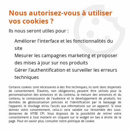
Livraison OFFERTE dès 75 € (voir conditions
de livraison)
Nous autorisez-vous à utiliser
vos cookies ?
0
Ils nous seront utiles pour :
Améliorer l'interface et les fonctionnalités du
Fermeture estivale
site
Mesurer les campagnes marketing et proposer
, reprise des expéditions le 17
des mises à jour sur nos produits
Gérer l'authentification et surveiller les erreurs
Août
techniques
Accueil
>
GODIN
Certains cookies sont nécessaires à des fins techniques, ils sont donc dispensés
de consentement. D'autres, non obligatoires, peuvent être utilisés pour la
personnalisation des annonces et du contenu, la mesure des annonces et du
contenu, la connaissance de l'audience et le développement de produits, les
PRODUITS DE LA MARQUE GODIN
données de géolocalisation précises et l'identification par le balayage de
l'appareil, le stockage et/ou l'accès aux informations sur un appareil. Si vous
donnez votre consentement, celui-ci sera valable sur l’ensemble des sous-
domaines de VITRE CPI. Vous disposez de la possibilité de retirer votre
consentement à tout moment en cliquant sur le widget en bas à droite de la
page. Pour en savoir plus, consulter notre politique de cookie.
12 articles sur
121