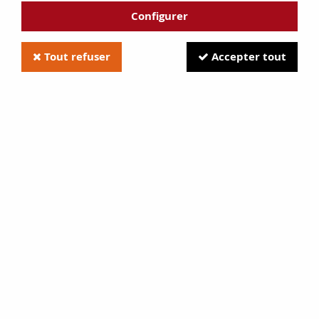
Configurer
Tout refuser
Accepter tout
GODIN
Vis de bouton de porte d'insert
2,00 €