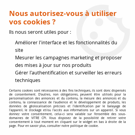
Livraison OFFERTE dès 75 € (voir conditions
de livraison)
Nous autorisez-vous à utiliser
vos cookies ?
0
Ils nous seront utiles pour :
Améliorer l'interface et les fonctionnalités du
Fermeture estivale
site
Mesurer les campagnes marketing et proposer
, reprise des expéditions le 17
des mises à jour sur nos produits
Gérer l'authentification et surveiller les erreurs
Août
techniques
Accueil
>
Accessoires
>
Pièces poêle et cuisinière fioul
>
Godet
Certains cookies sont nécessaires à des fins techniques, ils sont donc dispensés
de consentement. D'autres, non obligatoires, peuvent être utilisés pour la
+ joint de filtre
personnalisation des annonces et du contenu, la mesure des annonces et du
contenu, la connaissance de l'audience et le développement de produits, les
données de géolocalisation précises et l'identification par le balayage de
l'appareil, le stockage et/ou l'accès aux informations sur un appareil. Si vous
donnez votre consentement, celui-ci sera valable sur l’ensemble des sous-
domaines de VITRE CPI. Vous disposez de la possibilité de retirer votre
consentement à tout moment en cliquant sur le widget en bas à droite de la
page. Pour en savoir plus, consulter notre politique de cookie.