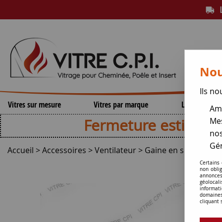
L
Nou
Ils no
Vitres sur mesure
Vitres par marque
Lamelles de 
Amé
Fermeture estivale , repri
Mes
nos
Gér
Accueil
>
Accessoires
>
Ventilateur
>
Gaine en silicone Ø
Certains
non obli
annonces
géolocal
informati
domaines
cliquant 