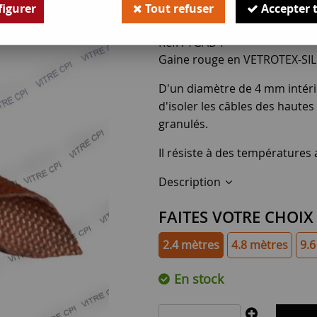
4
,
50
€
TTC
igurer
Tout refuser
Accepter 
Réf. :
TGAD4
Gaine rouge en VETROTEX-SI
D'un diamètre de 4 mm intérieu
d'isoler les câbles des haute
granulés.
Il résiste à des températures 
Description
FAITES VOTRE CHOIX
2.4 mètres
4.8 mètres
9.6
En stock