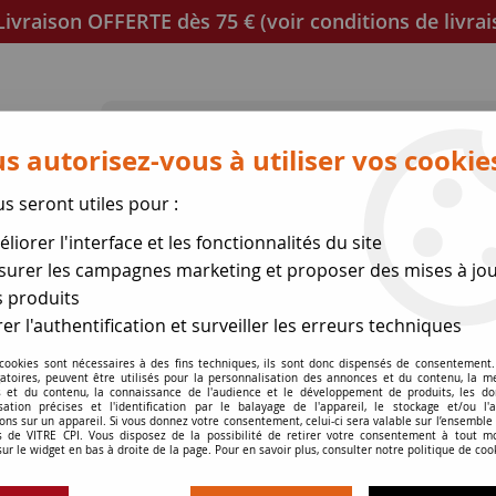
ivraison OFFERTE dès 75 € (voir conditions de livrai
s autorisez-vous à utiliser vos cookie
us seront utiles pour :
poêles
Mica et joint à découper
Joints de porte
liorer l'interface et les fonctionnalités du site
se des expéditions le 17 Ao
urer les campagnes marketing et proposer des mises à jou
 produits
er l'authentification et surveiller les erreurs techniques
 4 mm
 cookies sont nécessaires à des fins techniques, ils sont donc dispensés de consentement. 
gatoires, peuvent être utilisés pour la personnalisation des annonces et du contenu, la m
 et du contenu, la connaissance de l'audience et le développement de produits, les d
Gaine en silico
isation précises et l'identification par le balayage de l'appareil, le stockage et/ou l'
ons sur un appareil. Si vous donnez votre consentement, celui-ci sera valable sur l’ensemble
 de VITRE CPI. Vous disposez de la possibilité de retirer votre consentement à tout 
sur le widget en bas à droite de la page. Pour en savoir plus, consulter notre politique de coo
Soyez le premier à donner v