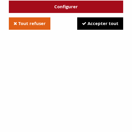
Configurer
Tout refuser
Accepter tout
joint de filtre carburateur TOBY
DRV