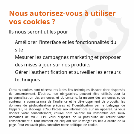
Livraison OFFERTE dès 75 € (voir conditions
de livraison)
Nous autorisez-vous à utiliser
vos cookies ?
0
Ils nous seront utiles pour :
Améliorer l'interface et les fonctionnalités du
Fermeture estivale
site
Mesurer les campagnes marketing et proposer
, reprise des expéditions le 17
des mises à jour sur nos produits
Gérer l'authentification et surveiller les erreurs
Août
techniques
Accueil
>
Accessoires
>
Pièces poêle et cuisinière fioul
>
joint
Certains cookies sont nécessaires à des fins techniques, ils sont donc dispensés
de consentement. D'autres, non obligatoires, peuvent être utilisés pour la
de filtre carburateur TOBY DRV
personnalisation des annonces et du contenu, la mesure des annonces et du
contenu, la connaissance de l'audience et le développement de produits, les
données de géolocalisation précises et l'identification par le balayage de
l'appareil, le stockage et/ou l'accès aux informations sur un appareil. Si vous
donnez votre consentement, celui-ci sera valable sur l’ensemble des sous-
domaines de VITRE CPI. Vous disposez de la possibilité de retirer votre
consentement à tout moment en cliquant sur le widget en bas à droite de la
page. Pour en savoir plus, consulter notre politique de cookie.