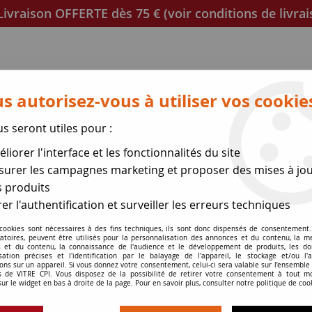
ivraison OFFERTE dès 75 € (voir conditions de livrai
s autorisez-vous à utiliser vos cookie
us seront utiles pour :
liorer l'interface et les fonctionnalités du site
poêles
Mica et joint à découper
Joints de porte
urer les campagnes marketing et proposer des mises à jou
 produits
se des expéditions le 17 Ao
er l'authentification et surveiller les erreurs techniques
 cookies sont nécessaires à des fins techniques, ils sont donc dispensés de consentement. 
gatoires, peuvent être utilisés pour la personnalisation des annonces et du contenu, la m
 et du contenu, la connaissance de l'audience et le développement de produits, les d
isation précises et l'identification par le balayage de l'appareil, le stockage et/ou l'
ons sur un appareil. Si vous donnez votre consentement, celui-ci sera valable sur l’ensemble
 de VITRE CPI. Vous disposez de la possibilité de retirer votre consentement à tout 
Cales pour fixati
sur le widget en bas à droite de la page. Pour en savoir plus, consulter notre politique de coo
Soyez le premier à donner v