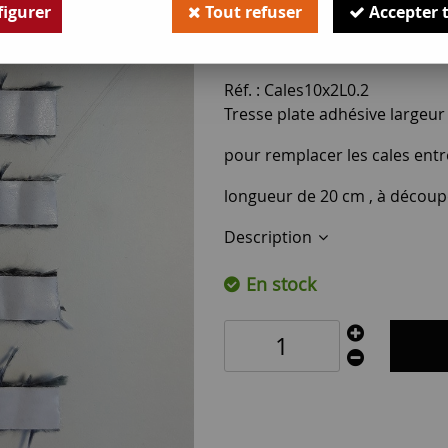
igurer
Tout refuser
Accepter 
3
,
90
€
TTC
Réf. :
Cales10x2L0.2
Tresse plate adhésive large
pour remplacer les cales entre 
longueur de 20 cm , à découpe
Description
En stock