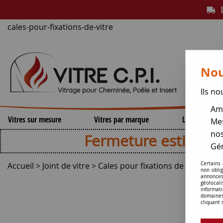
L
cales-pour-fixations-de-vitre
Nou
Ils no
Amé
Vitres sur mesure
Vitres par marque
Lamelles de 
Mes
nos
Fermeture estivale , repri
Gér
Accueil
>
Joint de vitre
>
Cales pour fixations de vitre
Certains
non obli
annonces
géolocal
informati
domaines
cliquant 