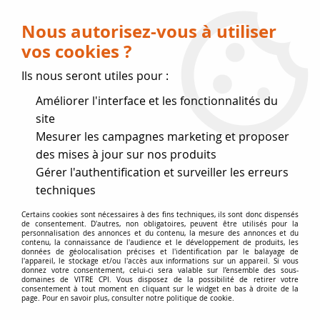
Livraison OFFERTE dès 75 € (voir conditions
de livraison)
Nous autorisez-vous à utiliser
vos cookies ?
0
Ils nous seront utiles pour :
Améliorer l'interface et les fonctionnalités du
Fermeture estivale
site
Mesurer les campagnes marketing et proposer
, reprise des expéditions le 17
des mises à jour sur nos produits
Gérer l'authentification et surveiller les erreurs
Août
techniques
Accueil
>
Vitres par marque
>
Vitres BODART et GONAY
Certains cookies sont nécessaires à des fins techniques, ils sont donc dispensés
de consentement. D'autres, non obligatoires, peuvent être utilisés pour la
personnalisation des annonces et du contenu, la mesure des annonces et du
contenu, la connaissance de l'audience et le développement de produits, les
VITRE BODART ET GONAY | VITRE
données de géolocalisation précises et l'identification par le balayage de
l'appareil, le stockage et/ou l'accès aux informations sur un appareil. Si vous
CPI
donnez votre consentement, celui-ci sera valable sur l’ensemble des sous-
domaines de VITRE CPI. Vous disposez de la possibilité de retirer votre
consentement à tout moment en cliquant sur le widget en bas à droite de la
page. Pour en savoir plus, consulter notre politique de cookie.
Vitres de poêles et vitres d'inserts