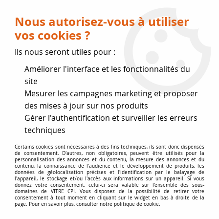
Livraison OFFERTE dès 75 € (voir conditions
de livraison)
Nous autorisez-vous à utiliser
vos cookies ?
0
Ils nous seront utiles pour :
Améliorer l'interface et les fonctionnalités du
Fermeture estivale
site
Mesurer les campagnes marketing et proposer
, reprise des expéditions le 17
des mises à jour sur nos produits
Gérer l'authentification et surveiller les erreurs
Août
techniques
Accueil
>
Vitres par marque
>
Vitres CHEMINÉES-DIFFUSION
Certains cookies sont nécessaires à des fins techniques, ils sont donc dispensés
de consentement. D'autres, non obligatoires, peuvent être utilisés pour la
personnalisation des annonces et du contenu, la mesure des annonces et du
contenu, la connaissance de l'audience et le développement de produits, les
VITRE CHEMINÉES-DIFFUSION |
données de géolocalisation précises et l'identification par le balayage de
l'appareil, le stockage et/ou l'accès aux informations sur un appareil. Si vous
VITRE CHEMINÉE POÊLE INSERT
donnez votre consentement, celui-ci sera valable sur l’ensemble des sous-
domaines de VITRE CPI. Vous disposez de la possibilité de retirer votre
consentement à tout moment en cliquant sur le widget en bas à droite de la
page. Pour en savoir plus, consulter notre politique de cookie.
Vitres de poêles et vitres d'inserts