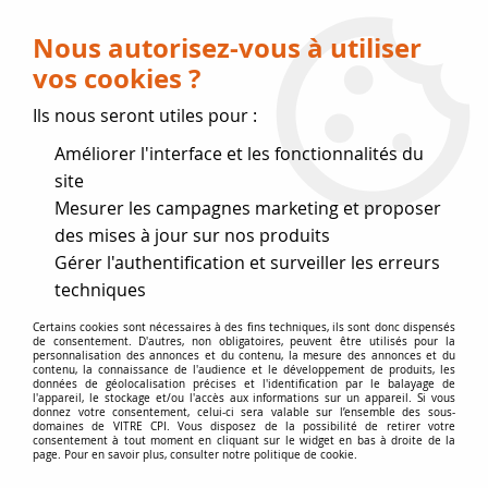
Livraison OFFERTE dès 75 € (voir conditions
de livraison)
Nous autorisez-vous à utiliser
vos cookies ?
0
Ils nous seront utiles pour :
Améliorer l'interface et les fonctionnalités du
Fermeture estivale
site
Mesurer les campagnes marketing et proposer
, reprise des expéditions le 17
des mises à jour sur nos produits
Gérer l'authentification et surveiller les erreurs
Août
techniques
Accueil
>
Vitres par marque
>
Vitres RED
Certains cookies sont nécessaires à des fins techniques, ils sont donc dispensés
de consentement. D'autres, non obligatoires, peuvent être utilisés pour la
personnalisation des annonces et du contenu, la mesure des annonces et du
contenu, la connaissance de l'audience et le développement de produits, les
VITRE RED | VITRE CHEMINÉE
données de géolocalisation précises et l'identification par le balayage de
l'appareil, le stockage et/ou l'accès aux informations sur un appareil. Si vous
POÊLE INSERT
donnez votre consentement, celui-ci sera valable sur l’ensemble des sous-
domaines de VITRE CPI. Vous disposez de la possibilité de retirer votre
consentement à tout moment en cliquant sur le widget en bas à droite de la
page. Pour en savoir plus, consulter notre politique de cookie.
Vitres de poêles à granulés de