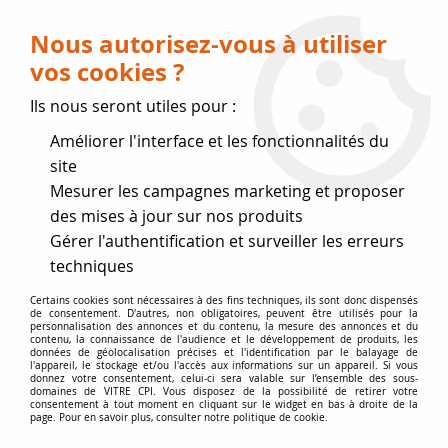
Livraison OFFERTE dès 75 € (voir conditions
de livraison)
Nous autorisez-vous à utiliser
vos cookies ?
0
Ils nous seront utiles pour :
Améliorer l'interface et les fonctionnalités du
Fermeture estivale
site
Mesurer les campagnes marketing et proposer
, reprise des expéditions le 17
des mises à jour sur nos produits
Gérer l'authentification et surveiller les erreurs
Août
techniques
Accueil
>
Vitres par marque
>
Vitres BODART et GONAY
>
Certains cookies sont nécessaires à des fins techniques, ils sont donc dispensés
de consentement. D'autres, non obligatoires, peuvent être utilisés pour la
Infire 743 Green
personnalisation des annonces et du contenu, la mesure des annonces et du
contenu, la connaissance de l'audience et le développement de produits, les
données de géolocalisation précises et l'identification par le balayage de
l'appareil, le stockage et/ou l'accès aux informations sur un appareil. Si vous
donnez votre consentement, celui-ci sera valable sur l’ensemble des sous-
domaines de VITRE CPI. Vous disposez de la possibilité de retirer votre
consentement à tout moment en cliquant sur le widget en bas à droite de la
page. Pour en savoir plus, consulter notre politique de cookie.