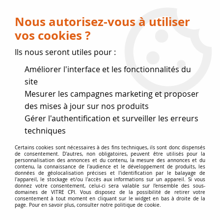
Livraison OFFERTE dès 75 € (voir conditions
de livraison)
Nous autorisez-vous à utiliser
vos cookies ?
0
Ils nous seront utiles pour :
Améliorer l'interface et les fonctionnalités du
Fermeture estivale
site
Mesurer les campagnes marketing et proposer
, reprise des expéditions le 17
des mises à jour sur nos produits
Gérer l'authentification et surveiller les erreurs
Août
techniques
Accueil
>
Vitres par marque
>
Vitres BODART et GONAY
>
Certains cookies sont nécessaires à des fins techniques, ils sont donc dispensés
de consentement. D'autres, non obligatoires, peuvent être utilisés pour la
Infire 603 et 604
personnalisation des annonces et du contenu, la mesure des annonces et du
contenu, la connaissance de l'audience et le développement de produits, les
données de géolocalisation précises et l'identification par le balayage de
l'appareil, le stockage et/ou l'accès aux informations sur un appareil. Si vous
donnez votre consentement, celui-ci sera valable sur l’ensemble des sous-
domaines de VITRE CPI. Vous disposez de la possibilité de retirer votre
consentement à tout moment en cliquant sur le widget en bas à droite de la
page. Pour en savoir plus, consulter notre politique de cookie.