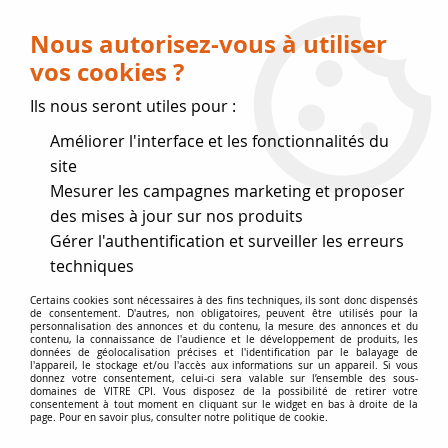
Livraison OFFERTE dès 75 € (voir conditions
de livraison)
Nous autorisez-vous à utiliser
vos cookies ?
0
Ils nous seront utiles pour :
Améliorer l'interface et les fonctionnalités du
Fermeture estivale
site
Mesurer les campagnes marketing et proposer
, reprise des expéditions le 17
des mises à jour sur nos produits
Gérer l'authentification et surveiller les erreurs
Août
techniques
Accueil
>
Vitres par marque
>
Vitres ADURO
>
Aduro 9 et 17
Certains cookies sont nécessaires à des fins techniques, ils sont donc dispensés
de consentement. D'autres, non obligatoires, peuvent être utilisés pour la
personnalisation des annonces et du contenu, la mesure des annonces et du
contenu, la connaissance de l'audience et le développement de produits, les
données de géolocalisation précises et l'identification par le balayage de
l'appareil, le stockage et/ou l'accès aux informations sur un appareil. Si vous
donnez votre consentement, celui-ci sera valable sur l’ensemble des sous-
domaines de VITRE CPI. Vous disposez de la possibilité de retirer votre
consentement à tout moment en cliquant sur le widget en bas à droite de la
page. Pour en savoir plus, consulter notre politique de cookie.