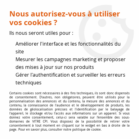
Livraison OFFERTE dès 75 € (voir conditions
de livraison)
Nous autorisez-vous à utiliser
vos cookies ?
0
Ils nous seront utiles pour :
Améliorer l'interface et les fonctionnalités du
Fermeture estivale
site
Mesurer les campagnes marketing et proposer
, reprise des expéditions le 17
des mises à jour sur nos produits
Gérer l'authentification et surveiller les erreurs
Août
techniques
Accueil
>
Vitres par marque
>
Vitres GODIN
>
Certains cookies sont nécessaires à des fins techniques, ils sont donc dispensés
de consentement. D'autres, non obligatoires, peuvent être utilisés pour la
Lamelle et hublot Fioul GODIN
>
poêle Gaz 3417
personnalisation des annonces et du contenu, la mesure des annonces et du
contenu, la connaissance de l'audience et le développement de produits, les
données de géolocalisation précises et l'identification par le balayage de
l'appareil, le stockage et/ou l'accès aux informations sur un appareil. Si vous
donnez votre consentement, celui-ci sera valable sur l’ensemble des sous-
domaines de VITRE CPI. Vous disposez de la possibilité de retirer votre
consentement à tout moment en cliquant sur le widget en bas à droite de la
page. Pour en savoir plus, consulter notre politique de cookie.