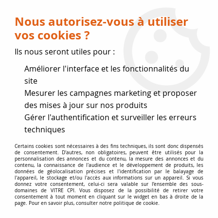
Livraison OFFERTE dès 75 € (voir conditions
de livraison)
Nous autorisez-vous à utiliser
vos cookies ?
0
Ils nous seront utiles pour :
Améliorer l'interface et les fonctionnalités du
Fermeture estivale
site
Mesurer les campagnes marketing et proposer
, reprise des expéditions le 17
des mises à jour sur nos produits
Gérer l'authentification et surveiller les erreurs
Août
techniques
Accueil
>
Vitres par marque
>
Vitres GODIN
>
Le Ventoux,
Certains cookies sont nécessaires à des fins techniques, ils sont donc dispensés
de consentement. D'autres, non obligatoires, peuvent être utilisés pour la
Eco3760
personnalisation des annonces et du contenu, la mesure des annonces et du
contenu, la connaissance de l'audience et le développement de produits, les
données de géolocalisation précises et l'identification par le balayage de
l'appareil, le stockage et/ou l'accès aux informations sur un appareil. Si vous
donnez votre consentement, celui-ci sera valable sur l’ensemble des sous-
domaines de VITRE CPI. Vous disposez de la possibilité de retirer votre
consentement à tout moment en cliquant sur le widget en bas à droite de la
page. Pour en savoir plus, consulter notre politique de cookie.