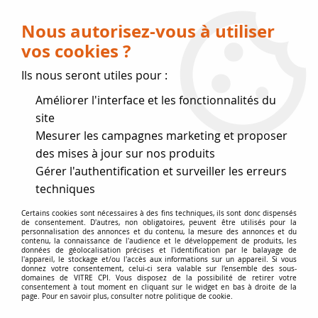
Livraison OFFERTE dès 75 € (voir conditions
de livraison)
Nous autorisez-vous à utiliser
vos cookies ?
0
Ils nous seront utiles pour :
Améliorer l'interface et les fonctionnalités du
Fermeture estivale
site
Mesurer les campagnes marketing et proposer
, reprise des expéditions le 17
des mises à jour sur nos produits
Gérer l'authentification et surveiller les erreurs
Août
techniques
Accueil
>
Vitres par marque
>
Vitres GODIN
>
Equirre Equinox
Certains cookies sont nécessaires à des fins techniques, ils sont donc dispensés
de consentement. D'autres, non obligatoires, peuvent être utilisés pour la
personnalisation des annonces et du contenu, la mesure des annonces et du
contenu, la connaissance de l'audience et le développement de produits, les
données de géolocalisation précises et l'identification par le balayage de
l'appareil, le stockage et/ou l'accès aux informations sur un appareil. Si vous
donnez votre consentement, celui-ci sera valable sur l’ensemble des sous-
domaines de VITRE CPI. Vous disposez de la possibilité de retirer votre
consentement à tout moment en cliquant sur le widget en bas à droite de la
page. Pour en savoir plus, consulter notre politique de cookie.