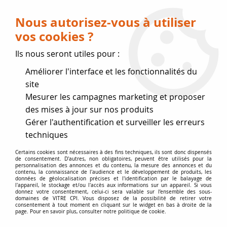
Livraison OFFERTE dès 75 € (voir conditions
de livraison)
Nous autorisez-vous à utiliser
vos cookies ?
0
Ils nous seront utiles pour :
Améliorer l'interface et les fonctionnalités du
Fermeture estivale
site
Mesurer les campagnes marketing et proposer
, reprise des expéditions le 17
des mises à jour sur nos produits
Gérer l'authentification et surveiller les erreurs
Août
techniques
Accueil
>
Vitres par marque
>
Vitres GODIN
>
poêle Telma
Certains cookies sont nécessaires à des fins techniques, ils sont donc dispensés
de consentement. D'autres, non obligatoires, peuvent être utilisés pour la
388109
personnalisation des annonces et du contenu, la mesure des annonces et du
contenu, la connaissance de l'audience et le développement de produits, les
données de géolocalisation précises et l'identification par le balayage de
l'appareil, le stockage et/ou l'accès aux informations sur un appareil. Si vous
donnez votre consentement, celui-ci sera valable sur l’ensemble des sous-
domaines de VITRE CPI. Vous disposez de la possibilité de retirer votre
consentement à tout moment en cliquant sur le widget en bas à droite de la
page. Pour en savoir plus, consulter notre politique de cookie.