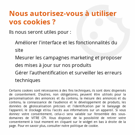
Livraison OFFERTE dès 75 € (voir conditions
de livraison)
Nous autorisez-vous à utiliser
vos cookies ?
0
Ils nous seront utiles pour :
Améliorer l'interface et les fonctionnalités du
Fermeture estivale
site
Mesurer les campagnes marketing et proposer
, reprise des expéditions le 17
des mises à jour sur nos produits
Gérer l'authentification et surveiller les erreurs
Août
techniques
Accueil
>
Vitres par marque
>
Vitres GODIN
>
Godin 310107
Certains cookies sont nécessaires à des fins techniques, ils sont donc dispensés
de consentement. D'autres, non obligatoires, peuvent être utilisés pour la
personnalisation des annonces et du contenu, la mesure des annonces et du
contenu, la connaissance de l'audience et le développement de produits, les
données de géolocalisation précises et l'identification par le balayage de
l'appareil, le stockage et/ou l'accès aux informations sur un appareil. Si vous
donnez votre consentement, celui-ci sera valable sur l’ensemble des sous-
domaines de VITRE CPI. Vous disposez de la possibilité de retirer votre
consentement à tout moment en cliquant sur le widget en bas à droite de la
page. Pour en savoir plus, consulter notre politique de cookie.