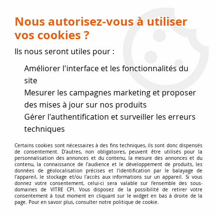
Livraison OFFERTE dès 75 € (voir conditions
de livraison)
Nous autorisez-vous à utiliser
vos cookies ?
0
Ils nous seront utiles pour :
Améliorer l'interface et les fonctionnalités du
Fermeture estivale
site
Mesurer les campagnes marketing et proposer
, reprise des expéditions le 17
des mises à jour sur nos produits
Gérer l'authentification et surveiller les erreurs
Août
techniques
Accueil
>
Vitres par marque
>
Vitres GODIN
>
LE cube , Azane
Certains cookies sont nécessaires à des fins techniques, ils sont donc dispensés
de consentement. D'autres, non obligatoires, peuvent être utilisés pour la
personnalisation des annonces et du contenu, la mesure des annonces et du
contenu, la connaissance de l'audience et le développement de produits, les
données de géolocalisation précises et l'identification par le balayage de
l'appareil, le stockage et/ou l'accès aux informations sur un appareil. Si vous
donnez votre consentement, celui-ci sera valable sur l’ensemble des sous-
domaines de VITRE CPI. Vous disposez de la possibilité de retirer votre
consentement à tout moment en cliquant sur le widget en bas à droite de la
page. Pour en savoir plus, consulter notre politique de cookie.