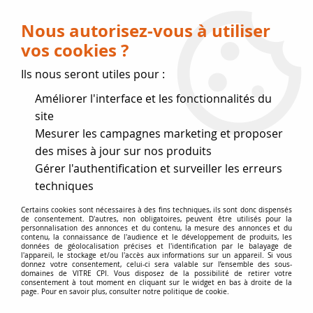
Livraison OFFERTE dès 75 € (voir conditions
de livraison)
Nous autorisez-vous à utiliser
vos cookies ?
0
Ils nous seront utiles pour :
Améliorer l'interface et les fonctionnalités du
Fermeture estivale
site
Mesurer les campagnes marketing et proposer
, reprise des expéditions le 17
des mises à jour sur nos produits
Gérer l'authentification et surveiller les erreurs
Août
techniques
Accueil
>
joints de Marque
>
Joints GODIN
>
Joint GODIN Ø 11
Certains cookies sont nécessaires à des fins techniques, ils sont donc dispensés
de consentement. D'autres, non obligatoires, peuvent être utilisés pour la
mm
personnalisation des annonces et du contenu, la mesure des annonces et du
contenu, la connaissance de l'audience et le développement de produits, les
données de géolocalisation précises et l'identification par le balayage de
l'appareil, le stockage et/ou l'accès aux informations sur un appareil. Si vous
donnez votre consentement, celui-ci sera valable sur l’ensemble des sous-
domaines de VITRE CPI. Vous disposez de la possibilité de retirer votre
consentement à tout moment en cliquant sur le widget en bas à droite de la
page. Pour en savoir plus, consulter notre politique de cookie.