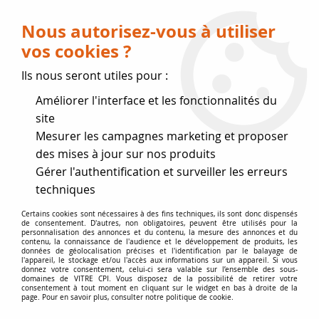
Livraison OFFERTE dès 75 € (voir conditions
de livraison)
Nous autorisez-vous à utiliser
vos cookies ?
0
Ils nous seront utiles pour :
Améliorer l'interface et les fonctionnalités du
Fermeture estivale
site
Mesurer les campagnes marketing et proposer
, reprise des expéditions le 17
des mises à jour sur nos produits
Gérer l'authentification et surveiller les erreurs
Août
techniques
Accueil
>
joints de Marque
>
Joints RICHARD LE DROFF
Certains cookies sont nécessaires à des fins techniques, ils sont donc dispensés
de consentement. D'autres, non obligatoires, peuvent être utilisés pour la
personnalisation des annonces et du contenu, la mesure des annonces et du
contenu, la connaissance de l'audience et le développement de produits, les
JOINTS RICHARD LE DROFF
données de géolocalisation précises et l'identification par le balayage de
l'appareil, le stockage et/ou l'accès aux informations sur un appareil. Si vous
donnez votre consentement, celui-ci sera valable sur l’ensemble des sous-
domaines de VITRE CPI. Vous disposez de la possibilité de retirer votre
Joints de vitre et joints de porte
consentement à tout moment en cliquant sur le widget en bas à droite de la
page. Pour en savoir plus, consulter notre politique de cookie.
pour les inserts RICHARD LE DROFF