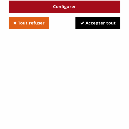
Configurer
Tout refuser
Accepter tout
Joint de vitre / porte Ø7.5 mm