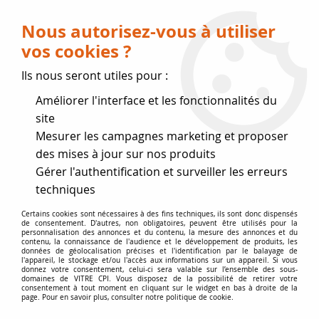
Livraison OFFERTE dès 75 € (voir conditions
de livraison)
Nous autorisez-vous à utiliser
vos cookies ?
0
Ils nous seront utiles pour :
Améliorer l'interface et les fonctionnalités du
Fermeture estivale
site
Mesurer les campagnes marketing et proposer
, reprise des expéditions le 17
des mises à jour sur nos produits
Gérer l'authentification et surveiller les erreurs
Août
techniques
Accueil
>
joints de Marque
>
Joints SUPRA
>
Joint de vitre /
Certains cookies sont nécessaires à des fins techniques, ils sont donc dispensés
de consentement. D'autres, non obligatoires, peuvent être utilisés pour la
porte Ø7.5 mm SUPRA
personnalisation des annonces et du contenu, la mesure des annonces et du
contenu, la connaissance de l'audience et le développement de produits, les
données de géolocalisation précises et l'identification par le balayage de
l'appareil, le stockage et/ou l'accès aux informations sur un appareil. Si vous
donnez votre consentement, celui-ci sera valable sur l’ensemble des sous-
domaines de VITRE CPI. Vous disposez de la possibilité de retirer votre
consentement à tout moment en cliquant sur le widget en bas à droite de la
page. Pour en savoir plus, consulter notre politique de cookie.