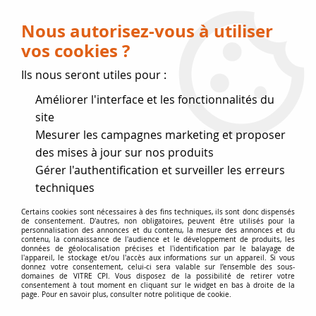
Livraison OFFERTE dès 75 € (voir conditions
de livraison)
Nous autorisez-vous à utiliser
vos cookies ?
0
Ils nous seront utiles pour :
Améliorer l'interface et les fonctionnalités du
Fermeture estivale
site
Mesurer les campagnes marketing et proposer
, reprise des expéditions le 17
des mises à jour sur nos produits
Gérer l'authentification et surveiller les erreurs
Août
techniques
Accueil
>
Vitres par marque
>
Vitres PHILIPPE
>
Poêle Haggen
Certains cookies sont nécessaires à des fins techniques, ils sont donc dispensés
de consentement. D'autres, non obligatoires, peuvent être utilisés pour la
personnalisation des annonces et du contenu, la mesure des annonces et du
contenu, la connaissance de l'audience et le développement de produits, les
données de géolocalisation précises et l'identification par le balayage de
l'appareil, le stockage et/ou l'accès aux informations sur un appareil. Si vous
donnez votre consentement, celui-ci sera valable sur l’ensemble des sous-
domaines de VITRE CPI. Vous disposez de la possibilité de retirer votre
consentement à tout moment en cliquant sur le widget en bas à droite de la
page. Pour en savoir plus, consulter notre politique de cookie.