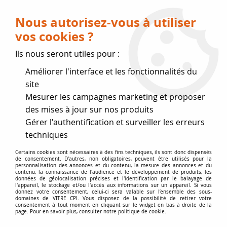
Livraison OFFERTE dès 75 € (voir conditions
de livraison)
Nous autorisez-vous à utiliser
vos cookies ?
0
Ils nous seront utiles pour :
Améliorer l'interface et les fonctionnalités du
Fermeture estivale
site
Mesurer les campagnes marketing et proposer
, reprise des expéditions le 17
des mises à jour sur nos produits
Gérer l'authentification et surveiller les erreurs
Août
techniques
Accueil
>
Vitres par marque
>
Vitres PHILIPPE
>
Foyer 700
Certains cookies sont nécessaires à des fins techniques, ils sont donc dispensés
de consentement. D'autres, non obligatoires, peuvent être utilisés pour la
personnalisation des annonces et du contenu, la mesure des annonces et du
contenu, la connaissance de l'audience et le développement de produits, les
données de géolocalisation précises et l'identification par le balayage de
l'appareil, le stockage et/ou l'accès aux informations sur un appareil. Si vous
donnez votre consentement, celui-ci sera valable sur l’ensemble des sous-
domaines de VITRE CPI. Vous disposez de la possibilité de retirer votre
consentement à tout moment en cliquant sur le widget en bas à droite de la
page. Pour en savoir plus, consulter notre politique de cookie.