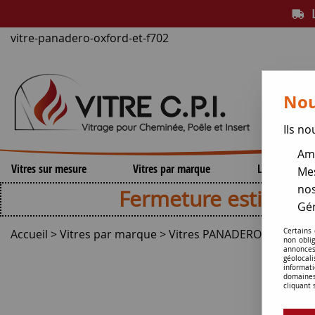
L
vitre-panadero-oxford-et-f702
Nou
Ils no
Amé
Vitres sur mesure
Vitres par marque
Lamelles de 
Mes
nos
Fermeture estivale , repri
Gér
Accueil
>
Vitres par marque
>
Vitres PANADERO
>
Oxford 
Certains
non obli
annonces
géolocal
informati
domaines
cliquant 