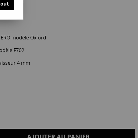
otre avis !
tout
DERO modèle Oxford
odèle F702
aisseur 4 mm
AJOUTER AU PANIER