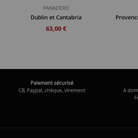
PANADERO
Dublin et Cantabria
63,00 €
Paiement sécurisé
CB, Paypal, chèque, virement
A domi
F