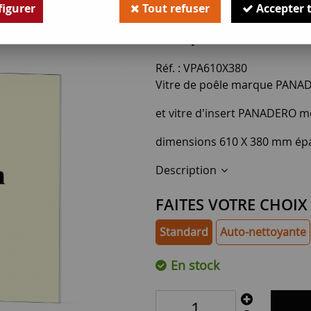
Soyez le premier à donner v
igurer
Tout refuser
Accepter 
112
,
00
€
TTC
Réf. :
VPA610X380
Vitre de poêle marque PANA
et vitre d'insert PANADERO m
dimensions 610 X 380 mm ép
Description
FAITES VOTRE CHOIX
Standard
Auto-nettoyante
En stock