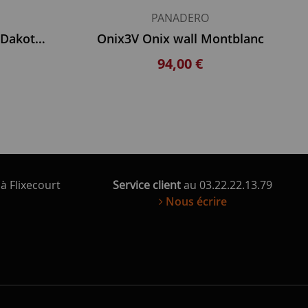
PANADERO
nouveau Oslo Orleans Dakota Faro Dover Castilla
Onix3V Onix wall Montblanc
94,00 €
à Flixecourt
Service client
au 03.22.22.13.79
Nous écrire