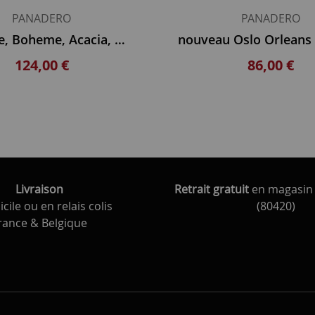
PANADERO
PANADERO
Provence, Boheme, Acacia, HB, CB
124,00 €
86,00 €
Livraison
Retrait gratuit
en magasin 
cile ou en relais colis
(80420)
rance & Belgique