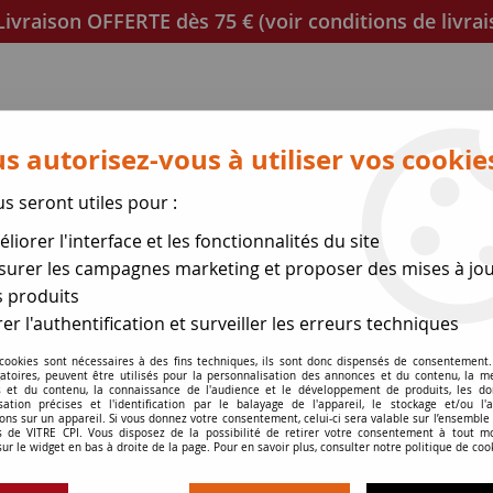
ivraison OFFERTE dès 75 € (voir conditions de livrai
s autorisez-vous à utiliser vos cookie
us seront utiles pour :
liorer l'interface et les fonctionnalités du site
poêles
Mica et joint à découper
Joints de porte
urer les campagnes marketing et proposer des mises à jou
 produits
se des expéditions le 17 Ao
er l'authentification et surveiller les erreurs techniques
et F702
 cookies sont nécessaires à des fins techniques, ils sont donc dispensés de consentement. 
gatoires, peuvent être utilisés pour la personnalisation des annonces et du contenu, la m
 et du contenu, la connaissance de l'audience et le développement de produits, les d
isation précises et l'identification par le balayage de l'appareil, le stockage et/ou l'
ons sur un appareil. Si vous donnez votre consentement, celui-ci sera valable sur l’ensemble
 de VITRE CPI. Vous disposez de la possibilité de retirer votre consentement à tout 
Oxford et F702
sur le widget en bas à droite de la page. Pour en savoir plus, consulter notre politique de coo