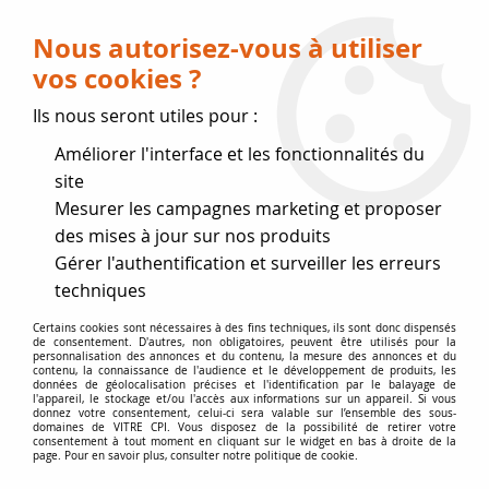
Livraison OFFERTE dès 75 € (voir conditions
de livraison)
Nous autorisez-vous à utiliser
vos cookies ?
0
Ils nous seront utiles pour :
Améliorer l'interface et les fonctionnalités du
Fermeture estivale
site
Mesurer les campagnes marketing et proposer
, reprise des expéditions le 17
des mises à jour sur nos produits
Gérer l'authentification et surveiller les erreurs
Août
techniques
Accueil
>
Vitres par marque
>
Vitres PANADERO
>
Hs, Charme,
Certains cookies sont nécessaires à des fins techniques, ils sont donc dispensés
de consentement. D'autres, non obligatoires, peuvent être utilisés pour la
Cs, La mancha
personnalisation des annonces et du contenu, la mesure des annonces et du
contenu, la connaissance de l'audience et le développement de produits, les
données de géolocalisation précises et l'identification par le balayage de
l'appareil, le stockage et/ou l'accès aux informations sur un appareil. Si vous
donnez votre consentement, celui-ci sera valable sur l’ensemble des sous-
domaines de VITRE CPI. Vous disposez de la possibilité de retirer votre
consentement à tout moment en cliquant sur le widget en bas à droite de la
page. Pour en savoir plus, consulter notre politique de cookie.