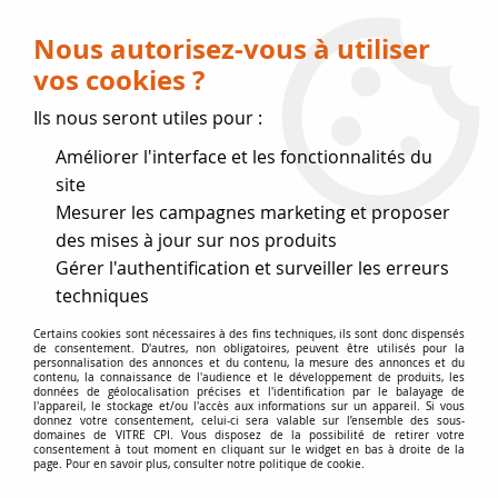
Livraison OFFERTE dès 75 € (voir conditions
de livraison)
Nous autorisez-vous à utiliser
vos cookies ?
0
Ils nous seront utiles pour :
Améliorer l'interface et les fonctionnalités du
Fermeture estivale
site
Mesurer les campagnes marketing et proposer
, reprise des expéditions le 17
des mises à jour sur nos produits
Gérer l'authentification et surveiller les erreurs
Août
techniques
Accueil
>
Vitres par marque
>
Vitres FRANCO-BELGE
>
Certains cookies sont nécessaires à des fins techniques, ils sont donc dispensés
de consentement. D'autres, non obligatoires, peuvent être utilisés pour la
Vitre de poêle
>
Vitre NORMANDIE VISION
personnalisation des annonces et du contenu, la mesure des annonces et du
contenu, la connaissance de l'audience et le développement de produits, les
données de géolocalisation précises et l'identification par le balayage de
l'appareil, le stockage et/ou l'accès aux informations sur un appareil. Si vous
donnez votre consentement, celui-ci sera valable sur l’ensemble des sous-
domaines de VITRE CPI. Vous disposez de la possibilité de retirer votre
consentement à tout moment en cliquant sur le widget en bas à droite de la
page. Pour en savoir plus, consulter notre politique de cookie.