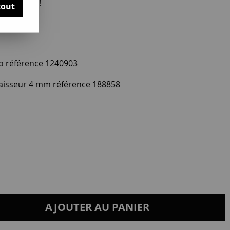
otre avis !
tout
o référence 1240903
aisseur 4 mm référence 188858
AJOUTER AU PANIER