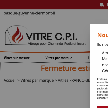
L
basque-guyenne-clermont-ii
Nou
Ils no
Amé
Vitres sur mesure
Vitres par marque
Lamelles de 
Mes
nos
Fermeture estivale , repri
Gér
Accueil
>
Vitres par marque
>
Vitres FRANCO-BELGE
Certains
>
Vit
non obli
annonces
géolocal
informati
domaines
cliquant 