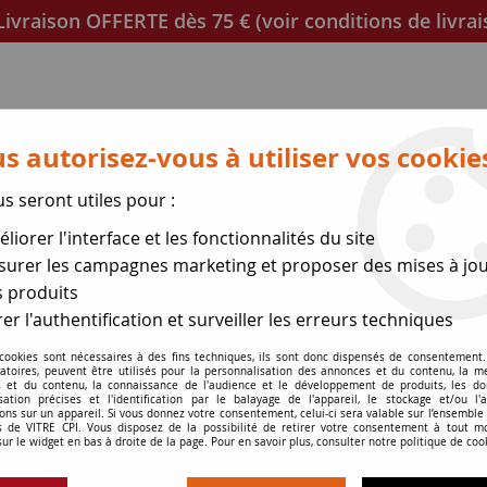
ivraison OFFERTE dès 75 € (voir conditions de livrai
s autorisez-vous à utiliser vos cookie
us seront utiles pour :
liorer l'interface et les fonctionnalités du site
poêles
Mica et joint à découper
Joints de porte
urer les campagnes marketing et proposer des mises à jou
 produits
se des expéditions le 17 Ao
er l'authentification et surveiller les erreurs techniques
 cookies sont nécessaires à des fins techniques, ils sont donc dispensés de consentement. 
re de poêle
>
Monaco
gatoires, peuvent être utilisés pour la personnalisation des annonces et du contenu, la m
 et du contenu, la connaissance de l'audience et le développement de produits, les d
isation précises et l'identification par le balayage de l'appareil, le stockage et/ou l'
ons sur un appareil. Si vous donnez votre consentement, celui-ci sera valable sur l’ensemble
 de VITRE CPI. Vous disposez de la possibilité de retirer votre consentement à tout 
Monaco
sur le widget en bas à droite de la page. Pour en savoir plus, consulter notre politique de coo