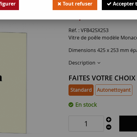
Soyez le premier à donner v
igurer
Tout refuser
Accepter 
55
,
00
€
TTC
Réf. :
VFB425X253
Vitre de poêle modèle Monac
Dimensions 425 x 253 mm ép
Description
FAITES VOTRE CHOIX
Standard
Autonettoyant
En stock