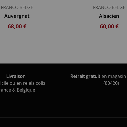
FRANCO BELGE
FRANCO BELGE
Auvergnat
Alsacien
68,00 €
60,00 €
Livraison
Retrait gratuit
en magasin 
cile ou en relais colis
(80420)
rance & Belgique