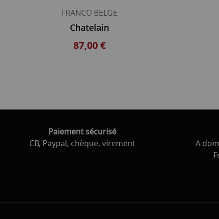
FRANCO BELGE
Chatelain
87,00 €
Paiement sécurisé
CB, Paypal, chèque, virement
A domi
F