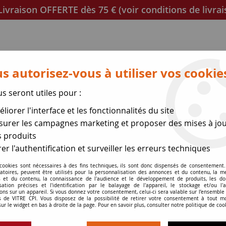
ivraison OFFERTE dès 75 € (voir conditions de livrai
s autorisez-vous à utiliser vos cookie
us seront utiles pour :
liorer l'interface et les fonctionnalités du site
poêles
Mica et joint à découper
Joints de porte
urer les campagnes marketing et proposer des mises à jou
 produits
se des expéditions le 17 Ao
er l'authentification et surveiller les erreurs techniques
 cookies sont nécessaires à des fins techniques, ils sont donc dispensés de consentement. 
re de poêle
>
Vitre MONTFORT
gatoires, peuvent être utilisés pour la personnalisation des annonces et du contenu, la m
 et du contenu, la connaissance de l'audience et le développement de produits, les d
isation précises et l'identification par le balayage de l'appareil, le stockage et/ou l'
ons sur un appareil. Si vous donnez votre consentement, celui-ci sera valable sur l’ensemble
 de VITRE CPI. Vous disposez de la possibilité de retirer votre consentement à tout 
Vitre MONTFOR
sur le widget en bas à droite de la page. Pour en savoir plus, consulter notre politique de coo