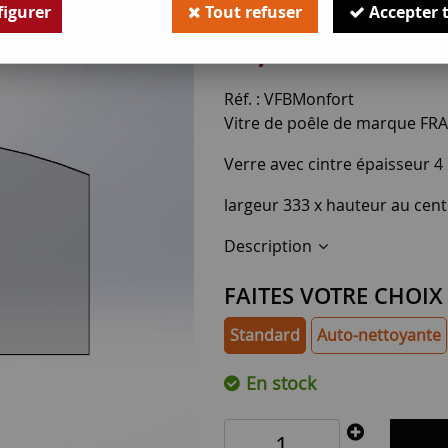
Soyez le premier à donner v
igurer
Tout refuser
Accepter 
64
,
00
€
TTC
Réf. :
VFBMonfort
Vitre de poêle de marque F
Verre avec cintre épaisseur 
largeur 333 x hauteur au cen
Description
FAITES VOTRE CHOIX
Standard
Auto-nettoyante
En stock