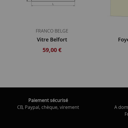
FRANCO BELGE
Vitre Belfort
Foy
59,00 €
Paiement sécurisé
CB, Paypal, chèque, virement
A domi
F