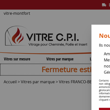
L
vitre-montfort
Nou
Ils no
Amé
Vitres sur mesure
Vitres par marque
Lamelles de 
Mes
nos
Fermeture estivale , repri
Gér
Accueil
>
Vitres par marque
>
Vitres FRANCO-BELGE
Certains
>
Vit
non obli
annonces
géolocal
informati
domaines
cliquant 