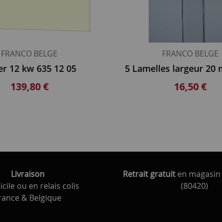
FRANCO BELGE
FRANCO BELGE
er 12 kw 635 12 05
139,80 €
16,50 €
Livraison
Retrait gratuit
en magasin 
cile ou en relais colis
(80420)
rance & Belgique