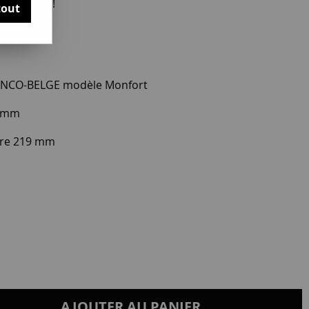
otre avis !
tout
RANCO-BELGE modèle Monfort
4 mm
tre 219 mm
AJOUTER AU PANIER