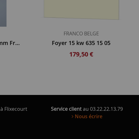
FRANCO BELGE
5 Lamelles largeur 20 mm Franco-Belge
Foyer 15 kw 635 15 05
179,50 €
à Flixecourt
Service client
au 03.22.22.13.79
Nous écrire