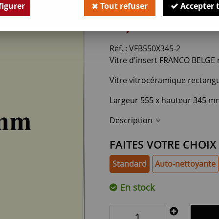
Soyez le premier à donner v
igurer
Tout refuser
Accepter 
93
,
00
€
TTC
Réf. :
VFB550X345-2
Vitre d'insert FRANCO BELGE
Vitre vitrocéramique rectang
Largeur 555 x hauteur 345 m
Description
FAITES VOTRE CHOIX
Standard
Auto-nettoyante
En stock