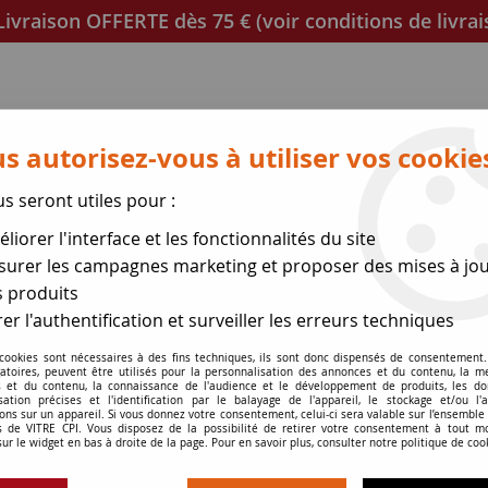
ivraison OFFERTE dès 75 € (voir conditions de livrai
s autorisez-vous à utiliser vos cookie
us seront utiles pour :
liorer l'interface et les fonctionnalités du site
poêles
Mica et joint à découper
Joints de porte
urer les campagnes marketing et proposer des mises à jou
 produits
se des expéditions le 17 Ao
er l'authentification et surveiller les erreurs techniques
 cookies sont nécessaires à des fins techniques, ils sont donc dispensés de consentement. 
e d'insert
>
Insert Bern
gatoires, peuvent être utilisés pour la personnalisation des annonces et du contenu, la m
 et du contenu, la connaissance de l'audience et le développement de produits, les d
isation précises et l'identification par le balayage de l'appareil, le stockage et/ou l'
ons sur un appareil. Si vous donnez votre consentement, celui-ci sera valable sur l’ensemble
 de VITRE CPI. Vous disposez de la possibilité de retirer votre consentement à tout 
Insert Bern
sur le widget en bas à droite de la page. Pour en savoir plus, consulter notre politique de coo