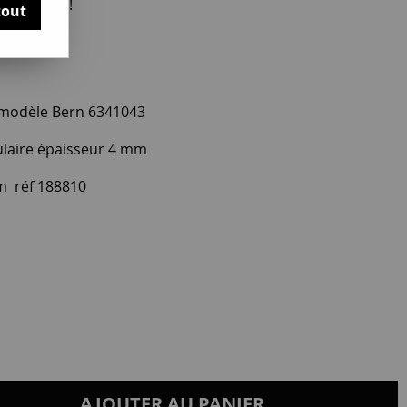
otre avis !
tout
 modèle Bern 6341043
ulaire épaisseur 4 mm
m réf 188810
AJOUTER AU PANIER