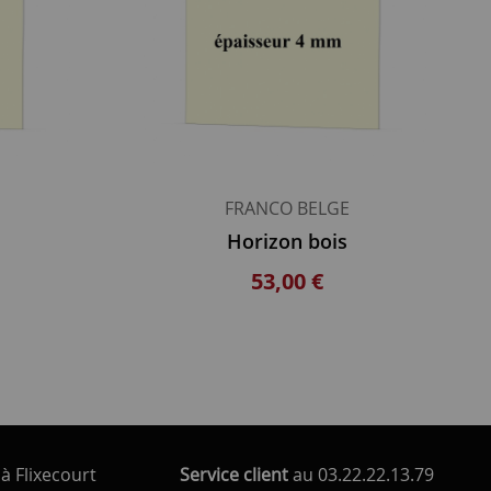
FRANCO BELGE
Horizon bois
53,00 €
à Flixecourt
Service client
au 03.22.22.13.79