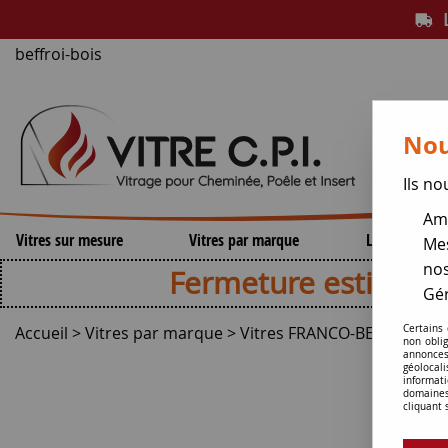
L
beffroi-bois
Nou
Ils no
Amé
Vitres sur mesure
Vitres par marque
Lamelles de 
Mes
nos
Fermeture estivale , repri
Gér
Accueil
>
Vitres par marque
>
Vitres FRANCO-BELGE
Certains
>
Vitr
non obli
annonces
géolocal
informati
domaines
cliquant 