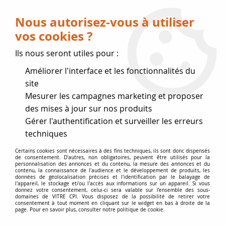
Livraison OFFERTE dès 75 € (voir conditions
de livraison)
Nous autorisez-vous à utiliser
vos cookies ?
0
Ils nous seront utiles pour :
Améliorer l'interface et les fonctionnalités du
Fermeture estivale
site
Mesurer les campagnes marketing et proposer
, reprise des expéditions le 17
des mises à jour sur nos produits
Gérer l'authentification et surveiller les erreurs
Août
techniques
Accueil
>
Vitres par marque
>
Vitres EFEL-SURDIAC
>
Certains cookies sont nécessaires à des fins techniques, ils sont donc dispensés
de consentement. D'autres, non obligatoires, peuvent être utilisés pour la
Vitres de poêle
>
Harmony 1 Bois
personnalisation des annonces et du contenu, la mesure des annonces et du
contenu, la connaissance de l'audience et le développement de produits, les
données de géolocalisation précises et l'identification par le balayage de
l'appareil, le stockage et/ou l'accès aux informations sur un appareil. Si vous
donnez votre consentement, celui-ci sera valable sur l’ensemble des sous-
domaines de VITRE CPI. Vous disposez de la possibilité de retirer votre
consentement à tout moment en cliquant sur le widget en bas à droite de la
page. Pour en savoir plus, consulter notre politique de cookie.