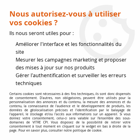
Livraison OFFERTE dès 75 € (voir conditions
de livraison)
Nous autorisez-vous à utiliser
vos cookies ?
0
Ils nous seront utiles pour :
Améliorer l'interface et les fonctionnalités du
Fermeture estivale
site
Mesurer les campagnes marketing et proposer
, reprise des expéditions le 17
des mises à jour sur nos produits
Gérer l'authentification et surveiller les erreurs
Août
techniques
Accueil
>
Vitres par marque
>
Vitres EFEL-SURDIAC
>
Certains cookies sont nécessaires à des fins techniques, ils sont donc dispensés
de consentement. D'autres, non obligatoires, peuvent être utilisés pour la
Vitres de poêle
>
Vitre Orégon
personnalisation des annonces et du contenu, la mesure des annonces et du
contenu, la connaissance de l'audience et le développement de produits, les
données de géolocalisation précises et l'identification par le balayage de
l'appareil, le stockage et/ou l'accès aux informations sur un appareil. Si vous
donnez votre consentement, celui-ci sera valable sur l’ensemble des sous-
domaines de VITRE CPI. Vous disposez de la possibilité de retirer votre
consentement à tout moment en cliquant sur le widget en bas à droite de la
page. Pour en savoir plus, consulter notre politique de cookie.