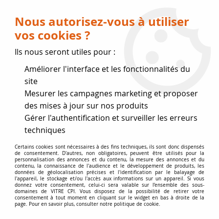
Livraison OFFERTE dès 75 € (voir conditions
de livraison)
Nous autorisez-vous à utiliser
vos cookies ?
0
Ils nous seront utiles pour :
Améliorer l'interface et les fonctionnalités du
Fermeture estivale
site
Mesurer les campagnes marketing et proposer
, reprise des expéditions le 17
des mises à jour sur nos produits
Gérer l'authentification et surveiller les erreurs
Août
techniques
Accueil
>
Vitres par marque
>
Vitres GODIN
>
Certains cookies sont nécessaires à des fins techniques, ils sont donc dispensés
de consentement. D'autres, non obligatoires, peuvent être utilisés pour la
Vitre d'Insert GODIN
>
Vitre d'insert 605 x 365 mm
personnalisation des annonces et du contenu, la mesure des annonces et du
contenu, la connaissance de l'audience et le développement de produits, les
données de géolocalisation précises et l'identification par le balayage de
l'appareil, le stockage et/ou l'accès aux informations sur un appareil. Si vous
donnez votre consentement, celui-ci sera valable sur l’ensemble des sous-
domaines de VITRE CPI. Vous disposez de la possibilité de retirer votre
consentement à tout moment en cliquant sur le widget en bas à droite de la
page. Pour en savoir plus, consulter notre politique de cookie.