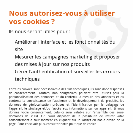
Livraison OFFERTE dès 75 € (voir conditions
de livraison)
Nous autorisez-vous à utiliser
vos cookies ?
0
Ils nous seront utiles pour :
Améliorer l'interface et les fonctionnalités du
Fermeture estivale
site
Mesurer les campagnes marketing et proposer
, reprise des expéditions le 17
des mises à jour sur nos produits
Gérer l'authentification et surveiller les erreurs
Août
techniques
Accueil
>
Vitres par marque
>
Vitres SUPRA
>
VERCORS
Certains cookies sont nécessaires à des fins techniques, ils sont donc dispensés
de consentement. D'autres, non obligatoires, peuvent être utilisés pour la
HF3650 HF3651
personnalisation des annonces et du contenu, la mesure des annonces et du
contenu, la connaissance de l'audience et le développement de produits, les
données de géolocalisation précises et l'identification par le balayage de
l'appareil, le stockage et/ou l'accès aux informations sur un appareil. Si vous
donnez votre consentement, celui-ci sera valable sur l’ensemble des sous-
domaines de VITRE CPI. Vous disposez de la possibilité de retirer votre
consentement à tout moment en cliquant sur le widget en bas à droite de la
page. Pour en savoir plus, consulter notre politique de cookie.