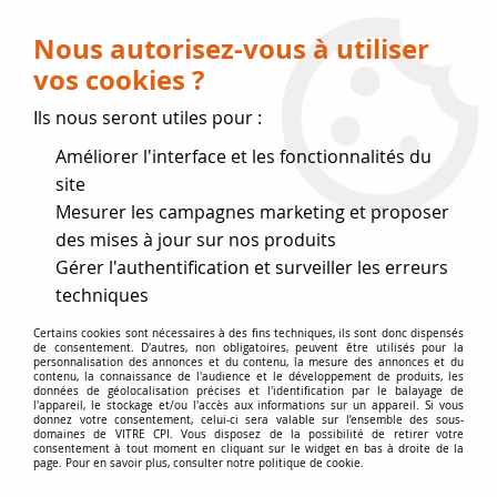
Livraison OFFERTE dès 75 € (voir conditions
de livraison)
Nous autorisez-vous à utiliser
vos cookies ?
0
Ils nous seront utiles pour :
Améliorer l'interface et les fonctionnalités du
Fermeture estivale
site
Mesurer les campagnes marketing et proposer
, reprise des expéditions le 17
des mises à jour sur nos produits
Gérer l'authentification et surveiller les erreurs
Août
techniques
Accueil
>
Vitres par marque
>
Vitres SUPRA
>
Néo 76
Certains cookies sont nécessaires à des fins techniques, ils sont donc dispensés
de consentement. D'autres, non obligatoires, peuvent être utilisés pour la
personnalisation des annonces et du contenu, la mesure des annonces et du
contenu, la connaissance de l'audience et le développement de produits, les
données de géolocalisation précises et l'identification par le balayage de
l'appareil, le stockage et/ou l'accès aux informations sur un appareil. Si vous
donnez votre consentement, celui-ci sera valable sur l’ensemble des sous-
domaines de VITRE CPI. Vous disposez de la possibilité de retirer votre
consentement à tout moment en cliquant sur le widget en bas à droite de la
page. Pour en savoir plus, consulter notre politique de cookie.