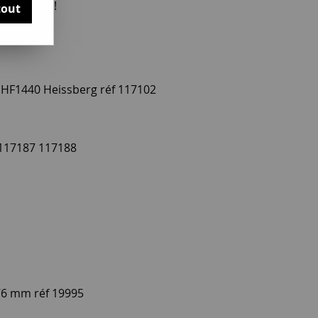
otre avis !
tout
 HF1440 Heissberg réf 117102
 117187 117188
76 mm réf 19995