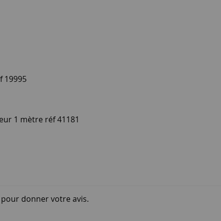
f 19995
ur 1 mètre réf 41181
i pour donner votre avis.