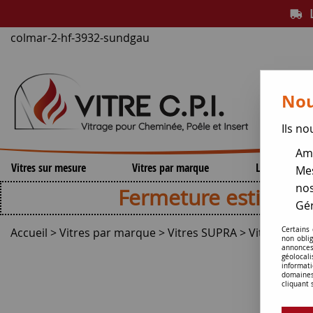
L
colmar-2-hf-3932-sundgau
Nou
Ils no
Amé
Vitres sur mesure
Vitres par marque
Lamelles de 
Mes
nos
Fermeture estivale , repri
Gér
Accueil
>
Vitres par marque
>
Vitres SUPRA
>
Vitre de po
Certains
non obli
annonces
géolocal
informati
domaines
cliquant 