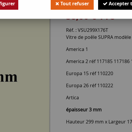
Soyez le premier à donner v
igurer
Tout refuser
Accepter 
38
,
00
€
TTC
Réf. :
VSU299X176T
Vitre de poêle SUPRA modèle
America 1
America 2 réf 117185 117186
Europa 15 réf 110220
Europa 26 réf 110222
Artica
épaisseur 3 mm
Hauteur 299 mm x Largeur 1