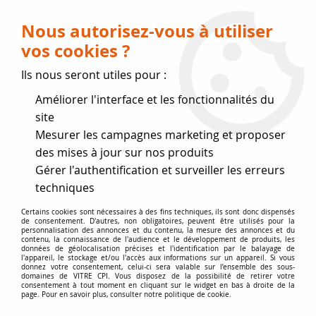
Livraison OFFERTE dès 75 € (voir conditions
de livraison)
Nous autorisez-vous à utiliser
vos cookies ?
0
Ils nous seront utiles pour :
Améliorer l'interface et les fonctionnalités du
Fermeture estivale
site
Mesurer les campagnes marketing et proposer
, reprise des expéditions le 17
des mises à jour sur nos produits
Gérer l'authentification et surveiller les erreurs
Août
techniques
Accueil
>
Vitres par marque
>
Vitres DEVILLE
>
Certains cookies sont nécessaires à des fins techniques, ils sont donc dispensés
de consentement. D'autres, non obligatoires, peuvent être utilisés pour la
Poêles et Inserts au bois
>
Insert 7335-7833-7839-7841-7843-
personnalisation des annonces et du contenu, la mesure des annonces et du
7849-7885-7888 Regain
contenu, la connaissance de l'audience et le développement de produits, les
données de géolocalisation précises et l'identification par le balayage de
l'appareil, le stockage et/ou l'accès aux informations sur un appareil. Si vous
donnez votre consentement, celui-ci sera valable sur l’ensemble des sous-
domaines de VITRE CPI. Vous disposez de la possibilité de retirer votre
consentement à tout moment en cliquant sur le widget en bas à droite de la
page. Pour en savoir plus, consulter notre politique de cookie.