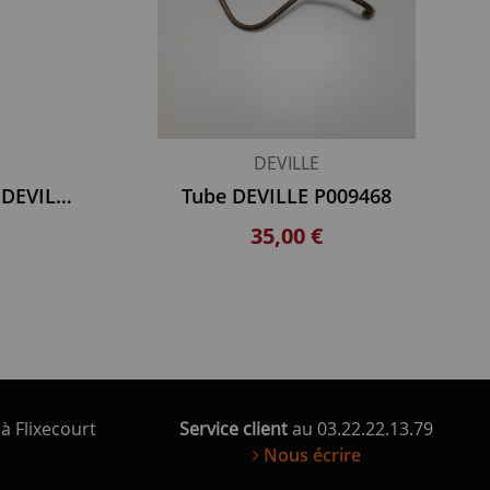
DEVILLE
entretoise souple Fine DEVILLE
Tube DEVILLE P009468
35,00 €
à Flixecourt
Service client
au 03.22.22.13.79
Nous écrire