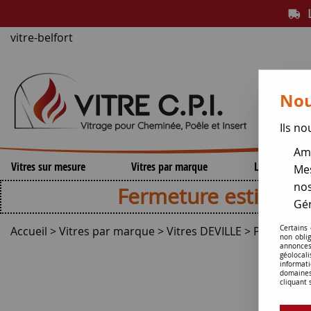
L
vitre-belfort
Nou
Ils no
Amé
Vitres sur mesure
Vitres par marque
Lamelles de 
Mes
nos
Fermeture estivale , repri
Gér
Accueil
>
Vitres par marque
>
Vitres DEVILLE
>
Poêles et I
Certains
non obli
annonces
géolocal
informati
domaines
cliquant 