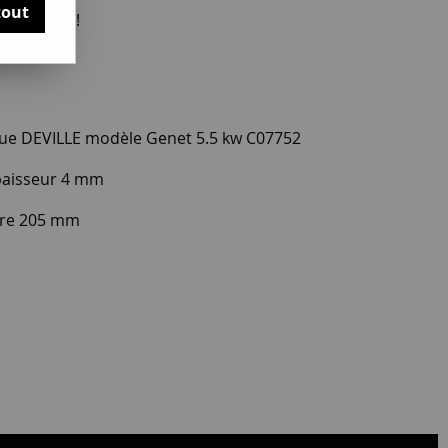
tout
otre avis !
que DEVILLE modèle Genet 5.5 kw C07752
épaisseur 4 mm
tre 205 mm