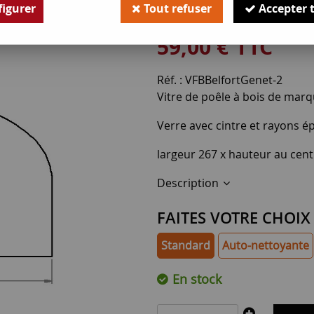
igurer
Tout refuser
Accepter 
Soyez le premier à donner v
59
,
00
€
TTC
Réf. :
VFBBelfortGenet-2
Vitre de poêle à bois de mar
Verre avec cintre et rayons 
largeur 267 x hauteur au cen
Description
FAITES VOTRE CHOIX
Standard
Auto-nettoyante
En stock