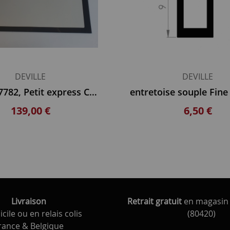
DEVILLE
DEVILLE
India C07782, Petit express C07799
139,00 €
6,50 €
Livraison
Retrait gratuit
en magasin 
cile ou en relais colis
(80420)
rance & Belgique