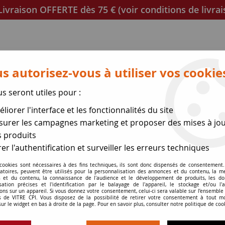
ivraison OFFERTE dès 75 € (voir conditions de livrai
s autorisez-vous à utiliser vos cookie
us seront utiles pour :
liorer l'interface et les fonctionnalités du site
poêles
Mica et joint à découper
Joints de porte
urer les campagnes marketing et proposer des mises à jou
 produits
se des expéditions le 17 Ao
er l'authentification et surveiller les erreurs techniques
nserts au bois
 cookies sont nécessaires à des fins techniques, ils sont donc dispensés de consentement. 
>
Vitre Genet
gatoires, peuvent être utilisés pour la personnalisation des annonces et du contenu, la m
 et du contenu, la connaissance de l'audience et le développement de produits, les d
isation précises et l'identification par le balayage de l'appareil, le stockage et/ou l'
ons sur un appareil. Si vous donnez votre consentement, celui-ci sera valable sur l’ensemble
 de VITRE CPI. Vous disposez de la possibilité de retirer votre consentement à tout 
sur le widget en bas à droite de la page. Pour en savoir plus, consulter notre politique de coo
Vitre Genet