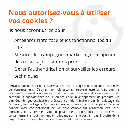
Livraison OFFERTE dès 75 € (voir conditions
de livraison)
Nous autorisez-vous à utiliser
vos cookies ?
0
Ils nous seront utiles pour :
Améliorer l'interface et les fonctionnalités du
Fermeture estivale
site
Mesurer les campagnes marketing et proposer
, reprise des expéditions le 17
des mises à jour sur nos produits
Gérer l'authentification et surveiller les erreurs
Août
techniques
Accueil
>
Vitres par marque
>
Vitres DEVILLE
>
Certains cookies sont nécessaires à des fins techniques, ils sont donc dispensés
de consentement. D'autres, non obligatoires, peuvent être utilisés pour la
Poêles et Inserts au bois
>
Vitre trapèze foyer DEVILLE
personnalisation des annonces et du contenu, la mesure des annonces et du
contenu, la connaissance de l'audience et le développement de produits, les
données de géolocalisation précises et l'identification par le balayage de
l'appareil, le stockage et/ou l'accès aux informations sur un appareil. Si vous
donnez votre consentement, celui-ci sera valable sur l’ensemble des sous-
domaines de VITRE CPI. Vous disposez de la possibilité de retirer votre
consentement à tout moment en cliquant sur le widget en bas à droite de la
page. Pour en savoir plus, consulter notre politique de cookie.