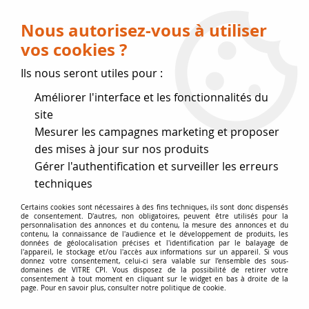
Livraison OFFERTE dès 75 € (voir conditions
de livraison)
Nous autorisez-vous à utiliser
vos cookies ?
0
Ils nous seront utiles pour :
Améliorer l'interface et les fonctionnalités du
Fermeture estivale
site
Mesurer les campagnes marketing et proposer
, reprise des expéditions le 17
des mises à jour sur nos produits
Gérer l'authentification et surveiller les erreurs
Août
techniques
Accueil
>
Vitres par marque
>
Vitres GODIN
>
BAHIA BEMEM
Certains cookies sont nécessaires à des fins techniques, ils sont donc dispensés
de consentement. D'autres, non obligatoires, peuvent être utilisés pour la
BIOFONTE
personnalisation des annonces et du contenu, la mesure des annonces et du
contenu, la connaissance de l'audience et le développement de produits, les
données de géolocalisation précises et l'identification par le balayage de
l'appareil, le stockage et/ou l'accès aux informations sur un appareil. Si vous
donnez votre consentement, celui-ci sera valable sur l’ensemble des sous-
domaines de VITRE CPI. Vous disposez de la possibilité de retirer votre
consentement à tout moment en cliquant sur le widget en bas à droite de la
page. Pour en savoir plus, consulter notre politique de cookie.