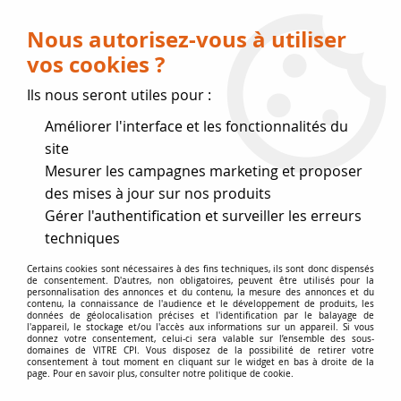
Livraison OFFERTE dès 75 € (voir conditions
de livraison)
Nous autorisez-vous à utiliser
vos cookies ?
0
Ils nous seront utiles pour :
Améliorer l'interface et les fonctionnalités du
Fermeture estivale
site
Mesurer les campagnes marketing et proposer
, reprise des expéditions le 17
des mises à jour sur nos produits
Gérer l'authentification et surveiller les erreurs
Août
techniques
Accueil
>
Vitres par marque
>
Vitres RICHARD LE DROFF
>
Certains cookies sont nécessaires à des fins techniques, ils sont donc dispensés
de consentement. D'autres, non obligatoires, peuvent être utilisés pour la
CLOVIS 800 800VL 771L 777L 778L
personnalisation des annonces et du contenu, la mesure des annonces et du
contenu, la connaissance de l'audience et le développement de produits, les
données de géolocalisation précises et l'identification par le balayage de
l'appareil, le stockage et/ou l'accès aux informations sur un appareil. Si vous
donnez votre consentement, celui-ci sera valable sur l’ensemble des sous-
domaines de VITRE CPI. Vous disposez de la possibilité de retirer votre
consentement à tout moment en cliquant sur le widget en bas à droite de la
page. Pour en savoir plus, consulter notre politique de cookie.