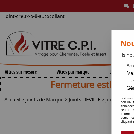
L
joint-creux-o-8-autocollant
Nou
Ils no
Amé
Vitres sur mesure
Vitres par marque
Lamelles de 
Mes
nos
Fermeture estivale , repri
Gér
Accueil
>
joints de Marque
>
Joints DEVILLE
>
Joint creux
Certains
non obli
annonces
géolocal
informati
domaines
cliquant 