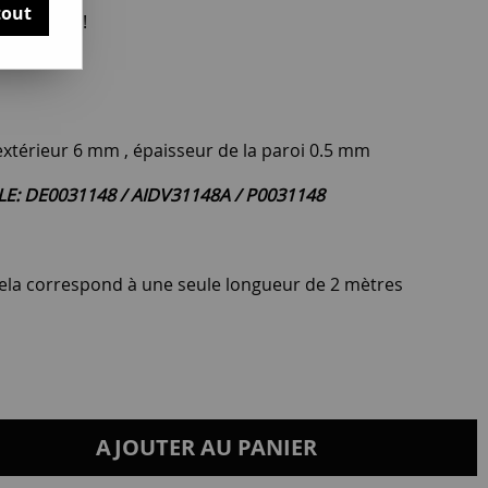
tout
otre avis !
 extérieur 6 mm , épaisseur de la paroi 0.5 mm
LE: DE0031148 / AIDV31148A / P0031148
 cela correspond à une seule longueur de 2 mètres
AJOUTER AU PANIER