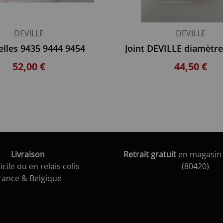
DEVILLE
DEVILLE
lles 9435 9444 9454
52,00 €
44,50 €
Livraison
Retrait gratuit
en magasin 
cile ou en relais colis
(80420)
rance & Belgique