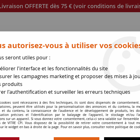
ivraison OFFERTE dès 75 € (voir conditions de livrai
s autorisez-vous à utiliser vos cookie
us seront utiles pour :
liorer l'interface et les fonctionnalités du site
poêles
Mica et joint à découper
Joints de porte
urer les campagnes marketing et proposer des mises à jou
 produits
se des expéditions le 17 Ao
er l'authentification et surveiller les erreurs techniques
 Ø 6 mm
 cookies sont nécessaires à des fins techniques, ils sont donc dispensés de consentement. 
gatoires, peuvent être utilisés pour la personnalisation des annonces et du contenu, la m
 et du contenu, la connaissance de l'audience et le développement de produits, les d
isation précises et l'identification par le balayage de l'appareil, le stockage et/ou l'
ons sur un appareil. Si vous donnez votre consentement, celui-ci sera valable sur l’ensemble
 de VITRE CPI. Vous disposez de la possibilité de retirer votre consentement à tout 
sur le widget en bas à droite de la page. Pour en savoir plus, consulter notre politique de coo
Joint creux Ø 6