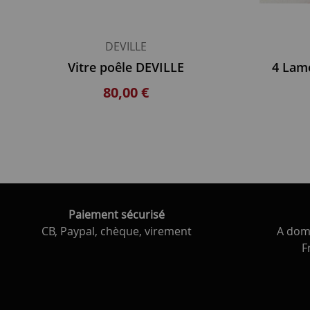
DEVILLE
Vitre poêle DEVILLE
4 Lame
80,00 €
Paiement sécurisé
CB, Paypal, chèque, virement
A domi
F