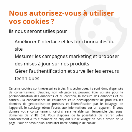
Livraison OFFERTE dès 75 € (voir conditions
de livraison)
Nous autorisez-vous à utiliser
vos cookies ?
0
Ils nous seront utiles pour :
Améliorer l'interface et les fonctionnalités du
Fermeture estivale
site
Mesurer les campagnes marketing et proposer
, reprise des expéditions le 17
des mises à jour sur nos produits
Gérer l'authentification et surveiller les erreurs
Août
techniques
Accueil
>
joints de Marque
>
Joints DEVILLE
>
Joint de vitre Ø 5
Certains cookies sont nécessaires à des fins techniques, ils sont donc dispensés
de consentement. D'autres, non obligatoires, peuvent être utilisés pour la
mm DEVILLE
personnalisation des annonces et du contenu, la mesure des annonces et du
contenu, la connaissance de l'audience et le développement de produits, les
données de géolocalisation précises et l'identification par le balayage de
l'appareil, le stockage et/ou l'accès aux informations sur un appareil. Si vous
donnez votre consentement, celui-ci sera valable sur l’ensemble des sous-
domaines de VITRE CPI. Vous disposez de la possibilité de retirer votre
consentement à tout moment en cliquant sur le widget en bas à droite de la
page. Pour en savoir plus, consulter notre politique de cookie.